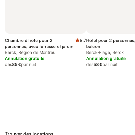
Chambre d’hôte pour 2
9,7
Hôtel pour 2 personnes
personnes, avec terrasse et jardin
balcon
Berck, Région de Montreuil
Berck-Plage, Berck
Annulation gratuite
Annulation gratuite
dès
85 €
par nuit
dès
58 €
par nuit
Connectez-vous et économisez
Se connecter
jusqu'à 10% sur nos logements.
Trouver des locations