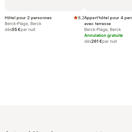
Hôtel pour 2 personnes
8,2
Appart’hôtel pour 4 per
Berck-Plage, Berck
avec terrasse
dès
55 €
par nuit
Berck-Plage, Berck
Annulation gratuite
dès
261 €
par nuit
Connectez-vous et économisez
Se connecter
jusqu'à 10% sur nos logements.