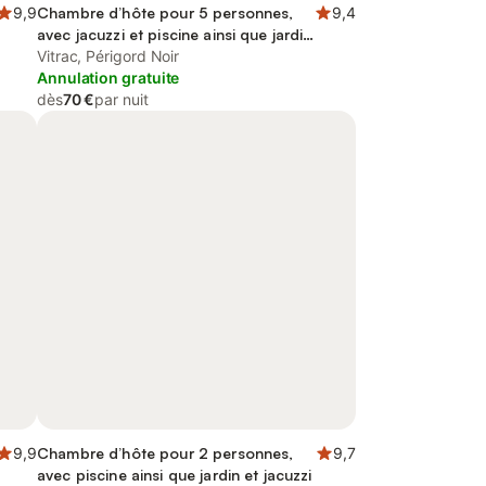
9,9
Chambre d’hôte pour 5 personnes,
9,4
avec jacuzzi et piscine ainsi que jardin
et terrasse
Vitrac, Périgord Noir
Annulation gratuite
dès
70 €
par nuit
9,9
Chambre d’hôte pour 2 personnes,
9,7
avec piscine ainsi que jardin et jacuzzi