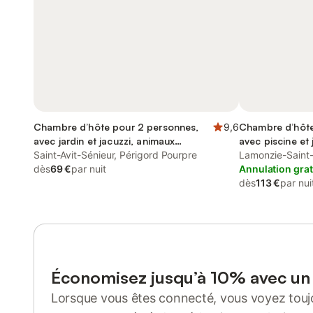
Chambre d’hôte pour 2 personnes,
9,6
Chambre d’hôte
avec jardin et jacuzzi, animaux
avec piscine et 
acceptés
Saint-Avit-Sénieur, Périgord Pourpre
Lamonzie-Saint-
dès
69 €
par nuit
Annulation grat
dès
113 €
par nui
Économisez jusqu’à 10% avec u
Lorsque vous êtes connecté, vous voyez toujo