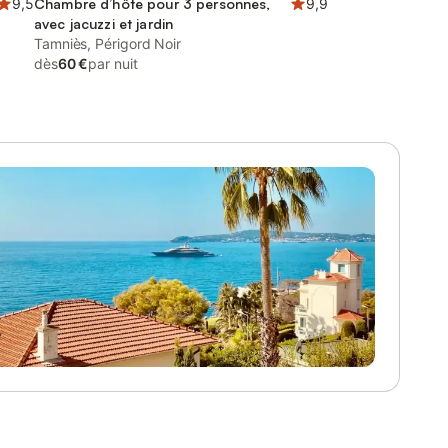
9,5
Chambre d’hôte pour 3 personnes,
9,9
avec jacuzzi et jardin
Tamniès, Périgord Noir
dès
60 €
par nuit