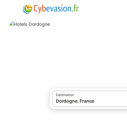
·
Locations de vacances
Hôtels en Dordo
Hotels Dordogne
1 387 résultats pour Hôtels. Comparez et r
Destination