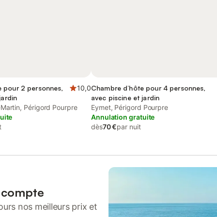
 pour 2 personnes,
10,0
Chambre d’hôte pour 4 personnes,
jardin
avec piscine et jardin
Martin, Périgord Pourpre
Eymet, Périgord Pourpre
uite
Annulation gratuite
t
dès
70 €
par nuit
n compte
urs nos meilleurs prix et