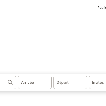
Publi
gne
éservez au meilleur prix!
Arrivée
Départ
Invités