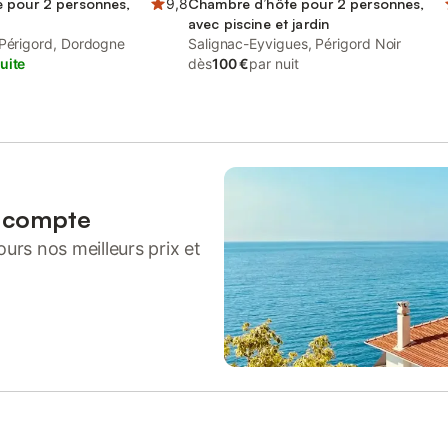
 pour 2 personnes,
9,8
Chambre d’hôte pour 2 personnes,
avec piscine et jardin
-Périgord, Dordogne
Salignac-Eyvigues, Périgord Noir
uite
dès
100 €
par nuit
n compte
urs nos meilleurs prix et