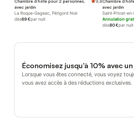
Chambre d’hôte pour 2 personnes,
9,8
Chambre d’hôte
avec jardin
avec jardin
La Roque-Gageac, Périgord Noir
Saint-Privat-en
dès
69 €
par nuit
Annulation grat
dès
80 €
par nuit
Économisez jusqu’à 10% avec u
Lorsque vous êtes connecté, vous voyez toujo
vous avez accès à des réductions exclusives.
Se connecter ou s'inscrire