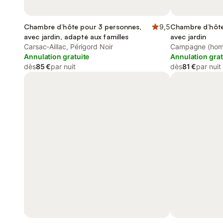
Chambre d’hôte pour 3 personnes,
9,5
Chambre d’hôte
avec jardin, adapté aux familles
avec jardin
Carsac-Aillac, Périgord Noir
Campagne (homo
Annulation gratuite
Annulation grat
dès
85 €
par nuit
dès
81 €
par nuit