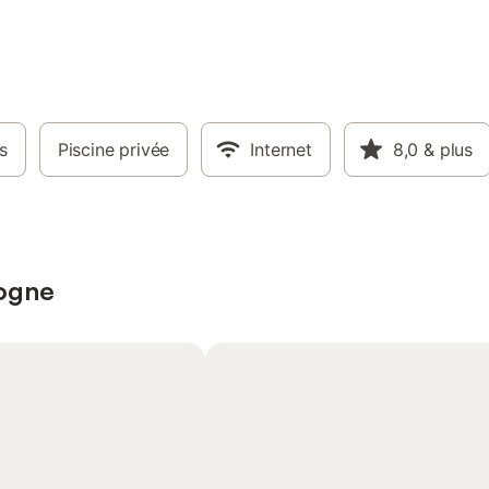
s
Piscine privée
Internet
8,0
& plus
dogne