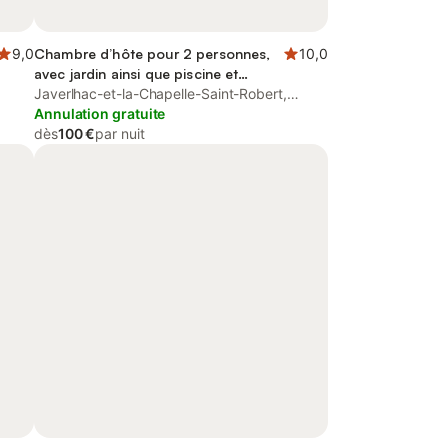
9,0
Chambre d’hôte pour 2 personnes,
10,0
avec jardin ainsi que piscine et
jacuzzi
Javerlhac-et-la-Chapelle-Saint-Robert,
Périgord Vert
Annulation gratuite
dès
100 €
par nuit