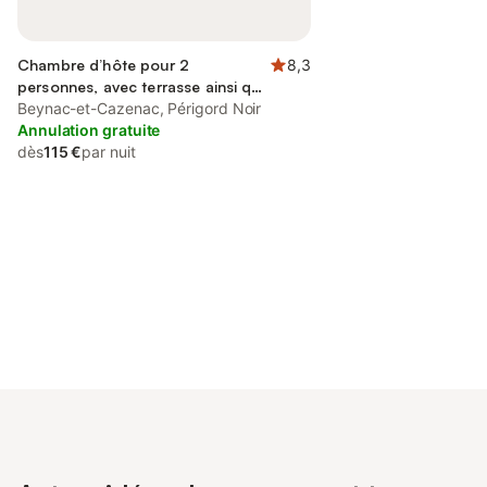
Chambre d’hôte pour 2
8,3
personnes, avec terrasse ainsi que
piscine et jardin, animaux
Beynac-et-Cazenac, Périgord Noir
acceptés
Annulation gratuite
dès
115 €
par nuit
Connectez-vous et économisez
Se connecter
jusqu'à 10% sur nos logements.