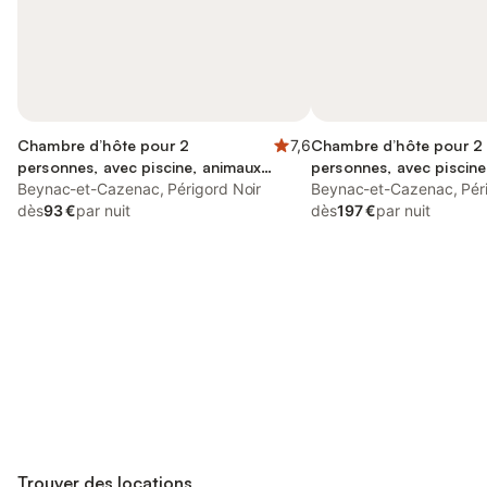
Chambre d’hôte pour 2
7,6
Chambre d’hôte pour 2
personnes, avec piscine, animaux
personnes, avec piscine
acceptés
Beynac-et-Cazenac, Périgord Noir
jardin et vue
Beynac-et-Cazenac, Péri
dès
93 €
par nuit
dès
197 €
par nuit
Connectez-vous et économisez
Se connecter
jusqu'à 10% sur nos logements.
Trouver des locations