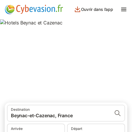
Ouvrir dans l’app
Hotels Beynac et Cazenac
hôtels à Beynac et Cazenac et ses environs.
Destination
Beynac-et-Cazenac, France
Arrivée
Départ