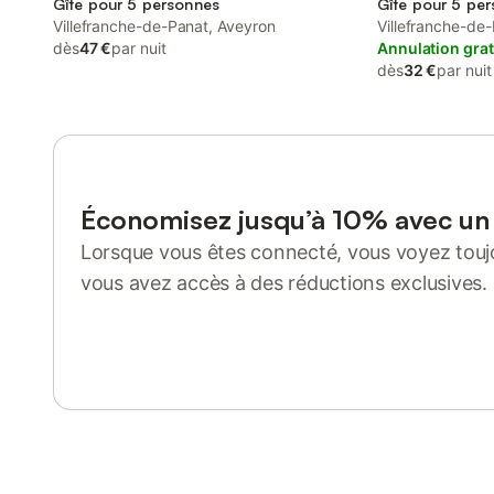
Gîte pour 5 personnes
Gîte pour 5 pe
Villefranche-de-Panat, Aveyron
Villefranche-de
dès
47 €
par nuit
Annulation grat
dès
32 €
par nuit
Économisez jusqu’à 10% avec u
Lorsque vous êtes connecté, vous voyez toujo
vous avez accès à des réductions exclusives.
Se connecter ou s'inscrire