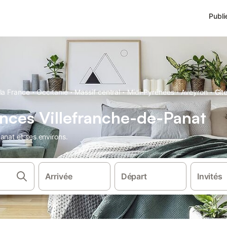
Publi
·
·
·
·
·
la France
Occitanie
Massif central
Midi-Pyrénées
Aveyron
Gît
nces Villefranche-de-Panat
anat et ses environs.
Arrivée
Départ
Invités