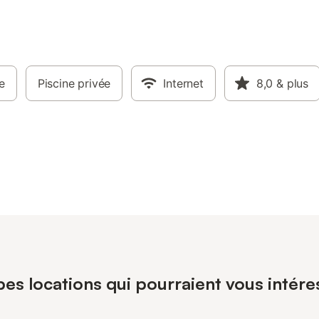
e
Piscine privée
Internet
8,0
& plus
pes locations qui pourraient vous intére