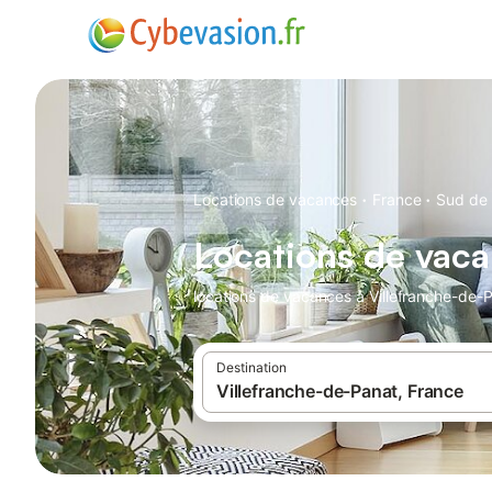
·
·
Locations de vacances
France
Sud de 
Locations de vaca
locations de vacances à Villefranche-de-P
Destination