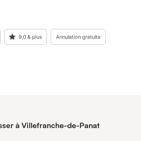
9,0
& plus
Annulation gratuite
sser à Villefranche-de-Panat