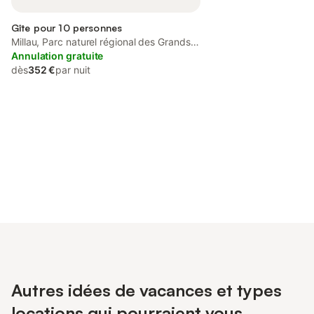
Gîte pour 10 personnes
Millau, Parc naturel régional des Grands
Causses
Annulation gratuite
dès
352 €
par nuit
Connectez-vous et économisez
Se connecter
jusqu'à 10% sur nos logements.
Autres idées de vacances et types
locations qui pourraient vous