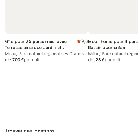
Gîte pour 25 personnes, avec
9,6
Mobil home pour 4 pers
Terrasse ainsi que Jardin et
Bassin pour enfant
Piscine
Millau, Parc naturel régional des Grands
Millau, Parc naturel régi
Causses
dès
700 €
par nuit
Causses
dès
28 €
par nuit
Connectez-vous et économisez
Se connecter
jusqu'à 10% sur nos logements.
Trouver des locations