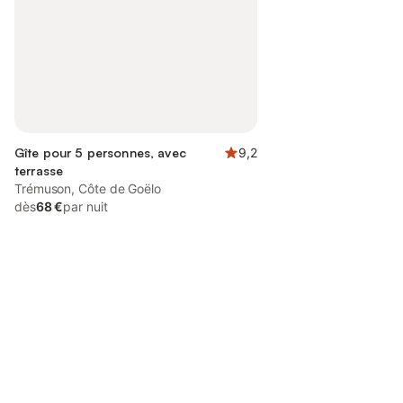
Gîte pour 5 personnes, avec
9,2
terrasse
Trémuson, Côte de Goëlo
dès
68 €
par nuit
Connectez-vous et économisez
Se connecter
jusqu'à 10% sur nos logements.