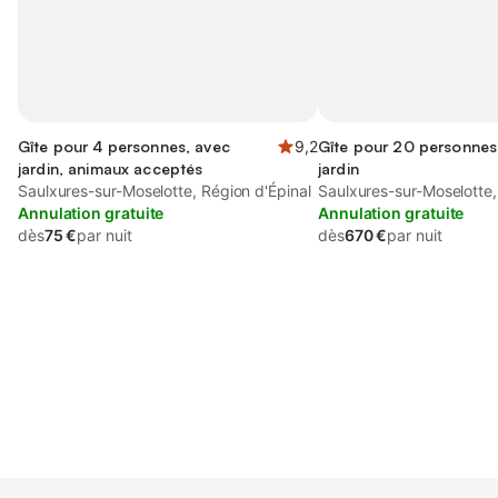
Gîte pour 4 personnes, avec
9,2
Gîte pour 20 personnes
jardin, animaux acceptés
jardin
Saulxures-sur-Moselotte, Région d'Épinal
Saulxures-sur-Moselotte,
Annulation gratuite
Annulation gratuite
dès
75 €
par nuit
dès
670 €
par nuit
Connectez-vous et économisez
Se connecter
jusqu'à 10% sur nos logements.