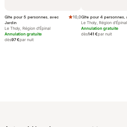
Gîte pour 5 personnes, avec
10,0
Gîte pour 4 personnes, 
Jardin
Le Tholy, Région d'Épinal
Le Tholy, Région d'Épinal
Annulation gratuite
Annulation gratuite
dès
141 €
par nuit
dès
97 €
par nuit
Connectez-vous et économisez
Se connecter
jusqu'à 10% sur nos logements.