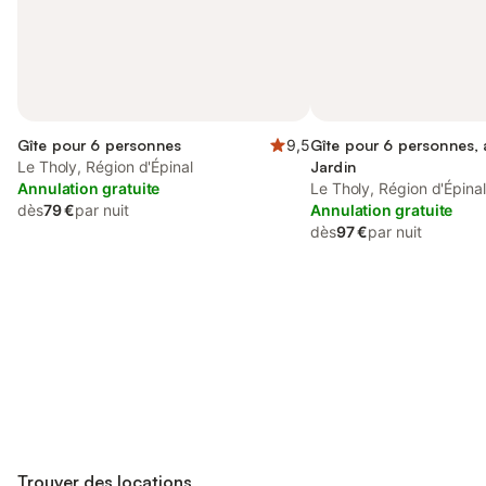
Gîte pour 6 personnes
9,5
Gîte pour 6 personnes,
Le Tholy, Région d'Épinal
Jardin
Annulation gratuite
Le Tholy, Région d'Épinal
dès
79 €
par nuit
Annulation gratuite
dès
97 €
par nuit
Connectez-vous et économisez
Se connecter
jusqu'à 10% sur nos logements.
Trouver des locations