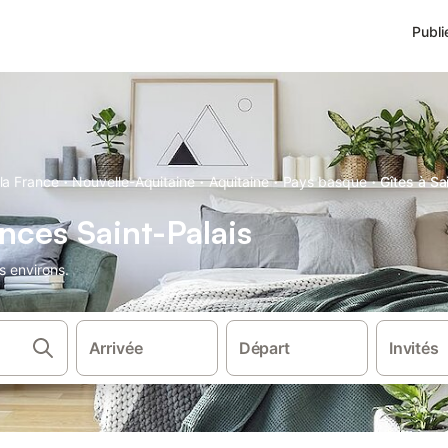
Publi
·
·
·
·
la France
Nouvelle-Aquitaine
Aquitaine
Pays basque
Gîtes à Sa
nces Saint-Palais
s environs.
Arrivée
Départ
Invités