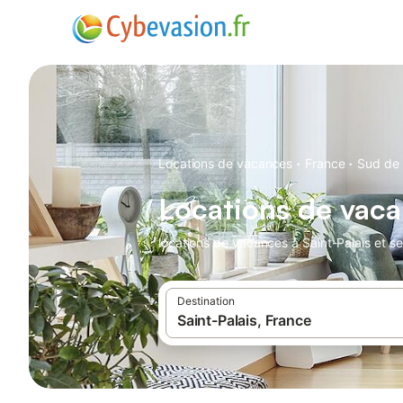
·
·
Locations de vacances
France
Sud de 
Locations de vaca
locations de vacances à Saint-Palais et se
Destination