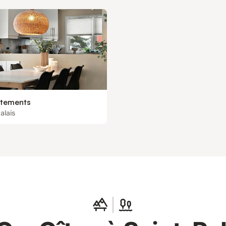
tements
alais