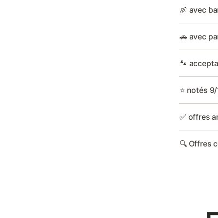
🍖 avec ba
🚗 avec pa
🐾 accepta
⭐ notés 9/
✅ offres a
🔍 Offres 