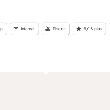
ng
Internet
Piscine
8,0
& plus