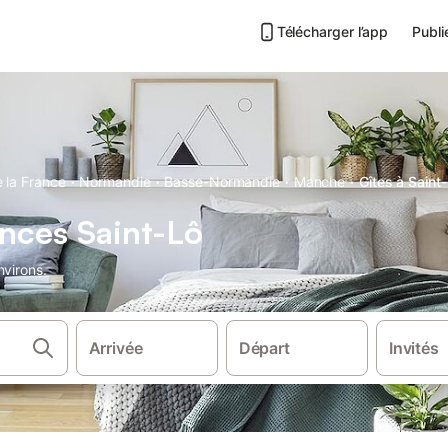
Télécharger l’app
Publi
·
·
·
·
 la France
Normandie
Basse-Normandie
Manche
Gîtes à Saint
nces Saint-Lô
nvirons.
Arrivée
Départ
Invités