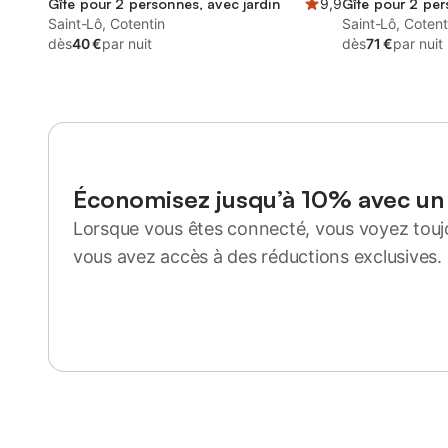
Gîte pour 2 personnes, avec jardin
9,9
Gîte pour 2 per
Saint-Lô, Cotentin
Saint-Lô, Cotent
dès
40 €
par nuit
dès
71 €
par nuit
Économisez jusqu’à 10% avec u
Lorsque vous êtes connecté, vous voyez toujo
vous avez accès à des réductions exclusives.
Se connecter ou s'inscrire