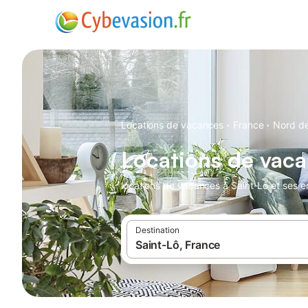
·
·
Locations de vacances
France
Nord de
Locations de vaca
locations de vacances à Saint-Lô et ses e
Destination