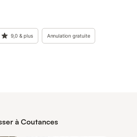
9,0
& plus
Annulation gratuite
esser à Coutances