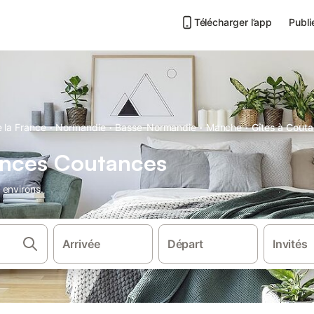
Télécharger l’app
Publi
·
·
·
·
 la France
Normandie
Basse-Normandie
Manche
Gîtes à Cout
ances Coutances
 environs.
Arrivée
Départ
Invités