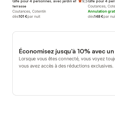
Gîte pour 4 personnes, avec jardin et
9,5
Gîte pour 4 per
terrasse
Coutances, Cote
Coutances, Cotentin
Annulation grat
dès
101 €
par nuit
dès
148 €
par nui
Économisez jusqu’à 10% avec u
Lorsque vous êtes connecté, vous voyez toujo
vous avez accès à des réductions exclusives.
Se connecter ou s'inscrire