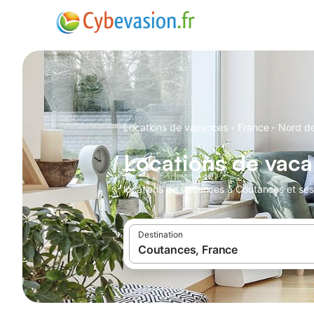
·
·
Locations de vacances
France
Nord de
Locations de vac
locations de vacances à Coutances et ses
Destination