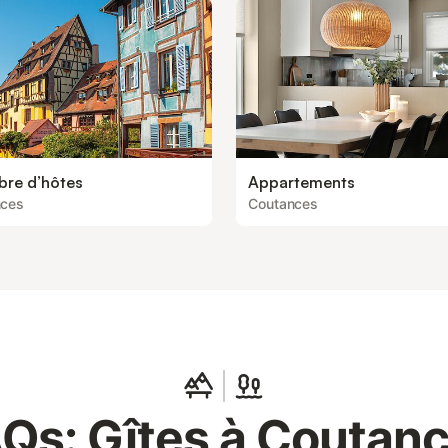
re d’hôtes
Appartements
nces
Coutances
Qs: Gîtes à Coutan