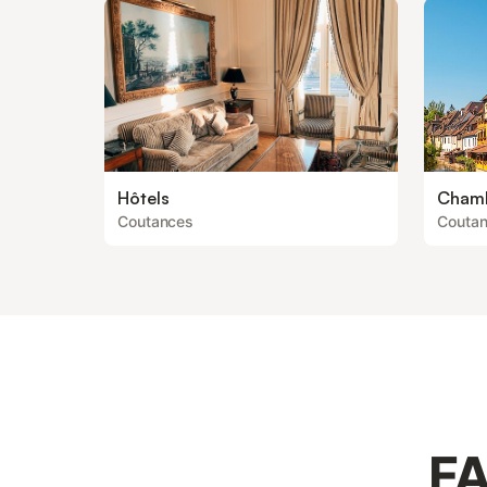
Hôtels
Chamb
Coutances
Couta
FA