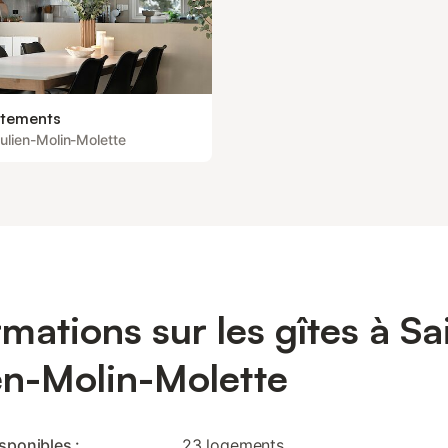
tements
Julien-Molin-Molette
rmations sur les gîtes à Sa
en-Molin-Molette
isponibles :
23 logements