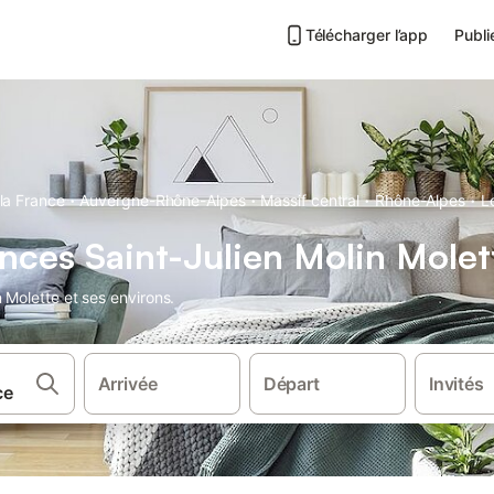
Télécharger l’app
Publi
·
·
·
·
la France
Auvergne-Rhône-Alpes
Massif central
Rhône-Alpes
L
nces Saint-Julien Molin Molet
 Molette et ses environs.
Arrivée
Départ
Invités