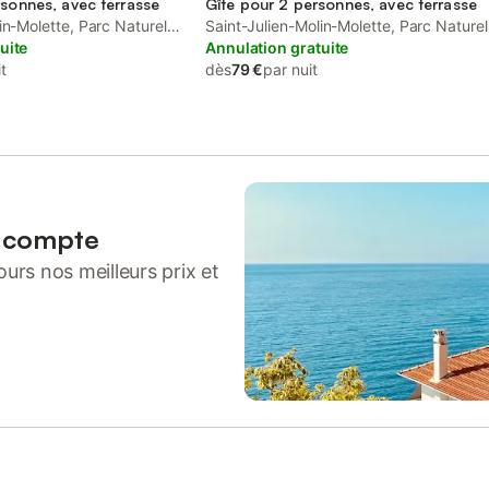
rsonnes, avec terrasse
Gîte pour 2 personnes, avec terrasse
in-Molette, Parc Naturel
Saint-Julien-Molin-Molette, Parc Naturel
t
uite
Régional du Pilat
Annulation gratuite
t
dès
79 €
par nuit
n compte
urs nos meilleurs prix et