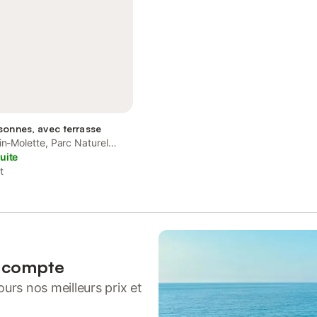
sonnes, avec terrasse
in-Molette, Parc Naturel
t
uite
t
n compte
urs nos meilleurs prix et