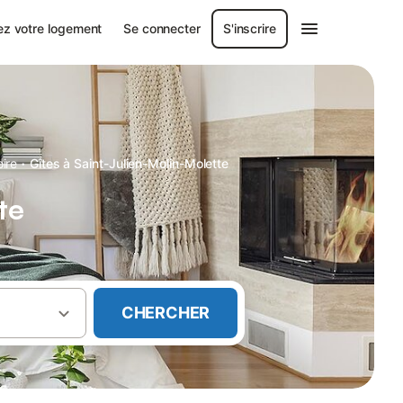
ez votre logement
Se connecter
S'inscrire
·
oire
Gîtes à Saint-Julien-Molin-Molette
te
CHERCHER