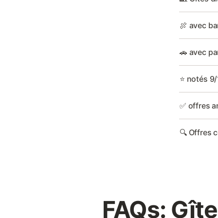
🍖 avec ba
🚗 avec pa
⭐ notés 9/
✅ offres a
🔍 Offres 
FAQs: Gîte