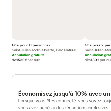
Gîte pour 11 personnes
Gîte pour 2 per
Saint-Julien-Molin-Molette, Parc Naturel
Saint-Julien-Mol
Régional du Pilat
Annulation gratuite
Régional du Pila
Annulation grat
dès
539 €
par nuit
dès
189 €
par nui
Économisez jusqu’à 10% avec u
Lorsque vous êtes connecté, vous voyez toujo
vous avez accès à des réductions exclusives.