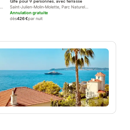
Gîte pour 9 personnes, avec terrasse
Saint-Julien-Molin-Molette, Parc Naturel
Régional du Pilat
Annulation gratuite
dès
426 €
par nuit