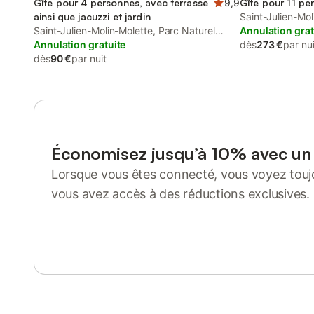
Gîte pour 4 personnes, avec terrasse
9,9
Gîte pour 11 pe
ainsi que jacuzzi et jardin
Saint-Julien-Mol
Saint-Julien-Molin-Molette, Parc Naturel
Régional du Pila
Annulation grat
Régional du Pilat
Annulation gratuite
dès
273 €
par nui
dès
90 €
par nuit
Économisez jusqu’à 10% avec u
Lorsque vous êtes connecté, vous voyez toujo
vous avez accès à des réductions exclusives.
Se connecter ou s'inscrire