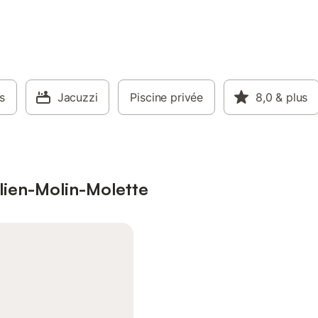
s
Jacuzzi
Piscine privée
8,0
& plus
ulien-Molin-Molette