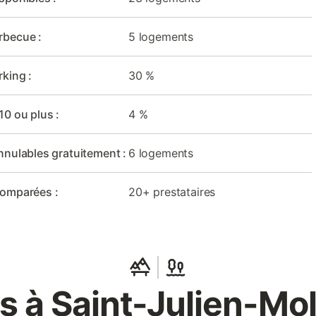
rbecue :
5 logements
rking :
30 %
10 ou plus :
4 %
nnulables gratuitement :
6 logements
comparées :
20+ prestataires
s à Saint-Julien-Mo