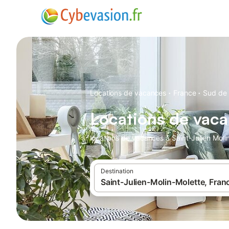
·
·
Locations de vacances
France
Sud de 
Locations de vaca
locations de vacances à Saint-Julien Molin
Destination