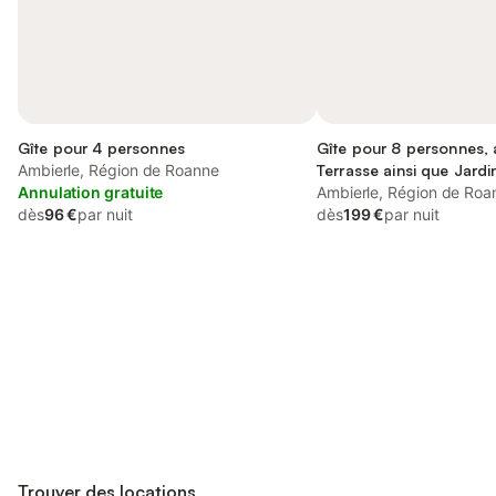
Gîte pour 4 personnes
Gîte pour 8 personnes,
Ambierle, Région de Roanne
Terrasse ainsi que Jardi
Annulation gratuite
Ambierle, Région de Roa
dès
96 €
par nuit
dès
199 €
par nuit
Connectez-vous et économisez
Se connecter
jusqu'à 10% sur nos logements.
Trouver des locations