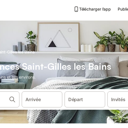
Télécharger l’app
Publi
int-Gilles les Bains
ces Saint-Gilles les Bains
ins et ses environs.
Arrivée
Départ
Invités