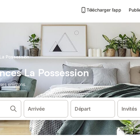
Télécharger l’app
Publi
 La Possession
nces La Possession
ses environs.
Arrivée
Départ
Invités