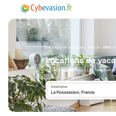
·
·
Locations de vacances
France
Gîtes à
Locations de vaca
locations de vacances à La Possession et 
Destination