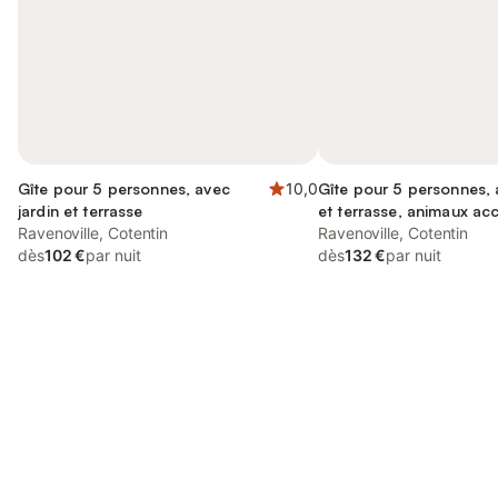
Gîte pour 5 personnes, avec
10,0
Gîte pour 5 personnes, 
jardin et terrasse
et terrasse, animaux ac
Ravenoville, Cotentin
Ravenoville, Cotentin
dès
102 €
par nuit
dès
132 €
par nuit
Connectez-vous et économisez
Se connecter
jusqu'à 10% sur nos logements.