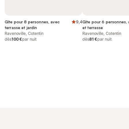
Gîte pour 8 personnes, avec
9,4
Gîte pour 6 personnes, 
terrasse et jardin
et terrasse
Ravenoville, Cotentin
Ravenoville, Cotentin
dès
100 €
par nuit
dès
81 €
par nuit
Connectez-vous et économisez
Se connecter
jusqu'à 10% sur nos logements.