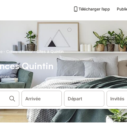
Télécharger l’app
Publi
·
·
ne
Cotes-d'Armor
Gîtes à Quintin
nces Quintin
irons.
Arrivée
Départ
Invités