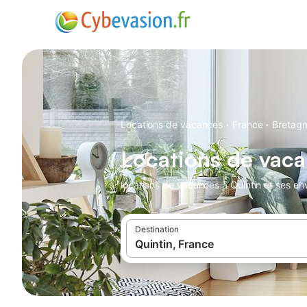
·
·
Locations de vacances
France
Bretag
Locations de vaca
locations de vacances à Quintin et ses env
Destination