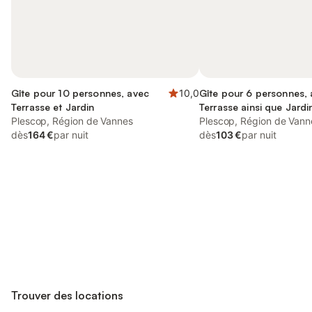
Gîte pour 10 personnes, avec
10,0
Gîte pour 6 personnes,
Terrasse et Jardin
Terrasse ainsi que Jardi
Plescop, Région de Vannes
Plescop, Région de Vann
dès
164 €
par nuit
dès
103 €
par nuit
Connectez-vous et économisez
Se connecter
jusqu'à 10% sur nos logements.
Trouver des locations