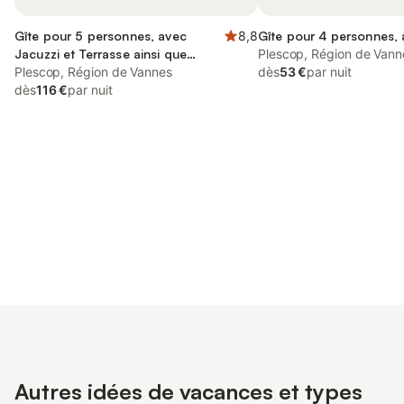
Gîte pour 5 personnes, avec
8,8
Gîte pour 4 personnes,
Jacuzzi et Terrasse ainsi que
Plescop, Région de Vann
Jardin et Sauna
Plescop, Région de Vannes
dès
53 €
par nuit
dès
116 €
par nuit
Connectez-vous et économisez
Se connecter
jusqu'à 10% sur nos logements.
Autres idées de vacances et types