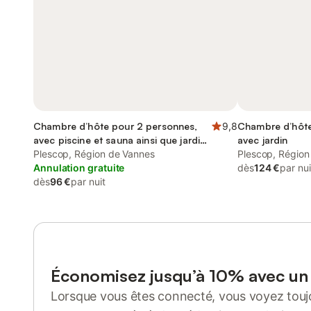
Chambre d’hôte pour 2 personnes,
9,8
Chambre d’hôte
avec piscine et sauna ainsi que jardin
avec jardin
et vue, adapté aux familles
Plescop, Région de Vannes
Plescop, Région
Annulation gratuite
dès
124 €
par nui
dès
96 €
par nuit
Économisez jusqu’à 10% avec u
Lorsque vous êtes connecté, vous voyez toujo