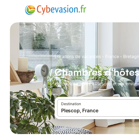
·
·
Locations de vacances
France
Bretag
Chambres d'hôtes
chambres d'hôtes à Plescop et ses enviro
Destination