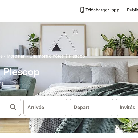
Télécharger l’app
Publi
·
·
ne
Morbihan
Chambre d’hôtes à Plescop
 Plescop
ns.
Arrivée
Départ
Invités