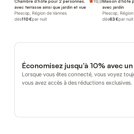
Chambre d’hôte pour 2 personnes,
10,0
Maison d’hôte 
avec terrasse ainsi que jardin et vue
avec jardin
Plescop, Région de Vannes
Plescop, Région
dès
110 €
par nuit
dès
63 €
par nuit
Économisez jusqu’à 10% avec u
Lorsque vous êtes connecté, vous voyez toujo
vous avez accès à des réductions exclusives.
Se connecter ou s'inscrire