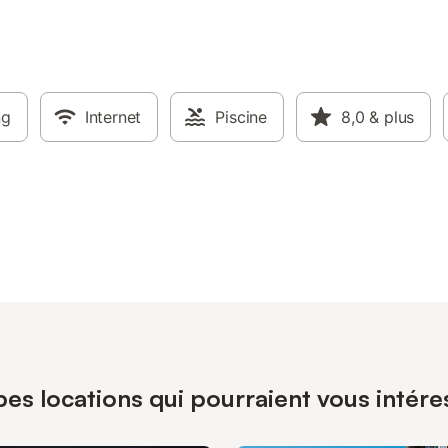
ng
Internet
Piscine
8,0
& plus
pes locations qui pourraient vous intér