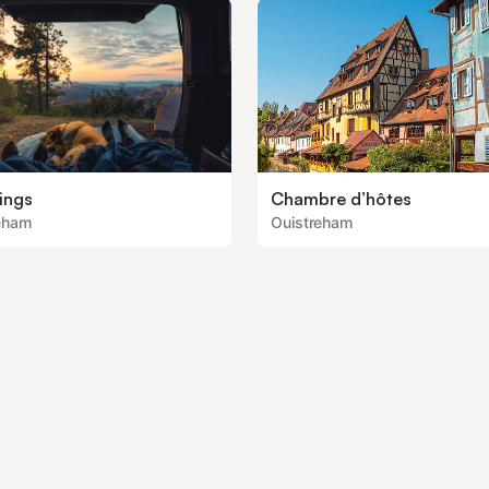
ings
Chambre d’hôtes
eham
Ouistreham