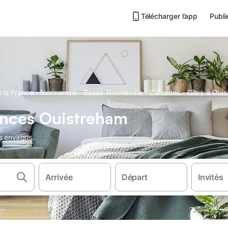
Télécharger l’app
Publi
·
·
·
·
 la France
Normandie
Basse-Normandie
Calvados
Gîtes à Oui
ances Ouistreham
s environs.
Arrivée
Départ
Invités