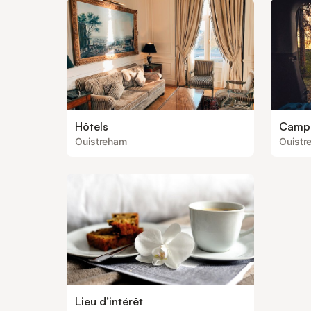
Hôtels
Camp
Ouistreham
Ouistr
Lieu d’intérêt