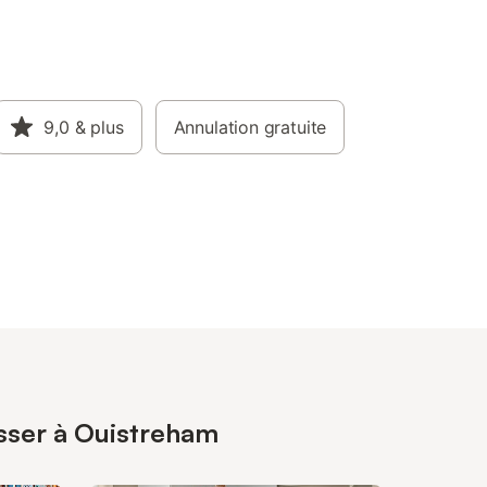
9,0
& plus
Annulation gratuite
esser à Ouistreham