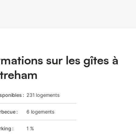
rmations sur les gîtes à
streham
isponibles :
231 logements
rbecue :
6 logements
rking :
1 %