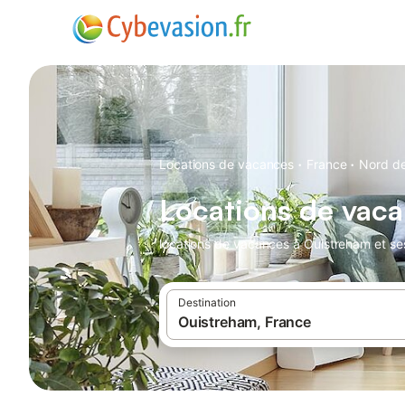
·
·
Locations de vacances
France
Nord de
Locations de vac
locations de vacances à Ouistreham et se
Destination