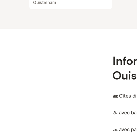
Ouistreham
Info
Oui
🏡 Gîtes d
🍖 avec ba
🚗 avec pa