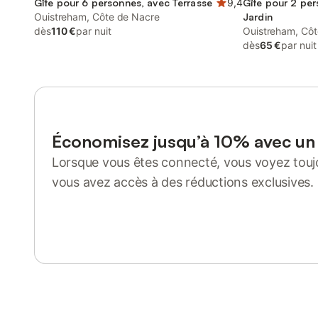
Gîte pour 6 personnes, avec Terrasse
9,4
Gîte pour 2 per
Ouistreham, Côte de Nacre
Jardin
dès
110 €
par nuit
Ouistreham, Cô
dès
65 €
par nuit
Économisez jusqu’à 10% avec u
Lorsque vous êtes connecté, vous voyez toujo
vous avez accès à des réductions exclusives.
Se connecter ou s'inscrire