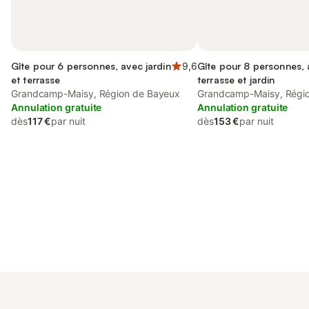
Gîte pour 6 personnes, avec jardin
9,6
Gîte pour 8 personnes,
et terrasse
terrasse et jardin
Grandcamp-Maisy, Région de Bayeux
Grandcamp-Maisy, Régi
Annulation gratuite
Annulation gratuite
dès
117 €
par nuit
dès
153 €
par nuit
Connectez-vous et économisez
Se connecter
jusqu'à 10% sur nos logements.