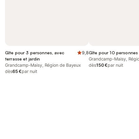
Gîte pour 3 personnes, avec
9,8
Gîte pour 10 personnes
terrasse et jardin
Grandcamp-Maisy, Régi
Grandcamp-Maisy, Région de Bayeux
dès
150 €
par nuit
dès
65 €
par nuit
Connectez-vous et économisez
Se connecter
jusqu'à 10% sur nos logements.