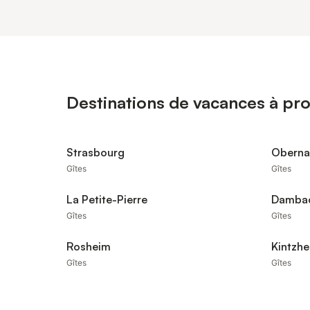
Destinations de vacances à pro
Strasbourg
Oberna
Gîtes
Gîtes
La Petite-Pierre
Dambac
Gîtes
Gîtes
Rosheim
Kintzh
Gîtes
Gîtes