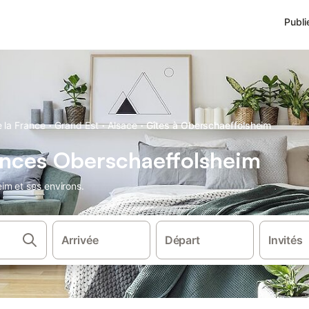
Publi
·
·
·
 la France
Grand Est
Alsace
Gîtes à Oberschaeffolsheim
ances Oberschaeffolsheim
im et ses environs.
Arrivée
Départ
Invités