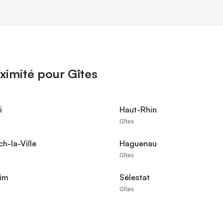
ximité pour Gîtes
i
Haut-Rhin
Gîtes
h-la-Ville
Haguenau
Gîtes
eim
Sélestat
Gîtes