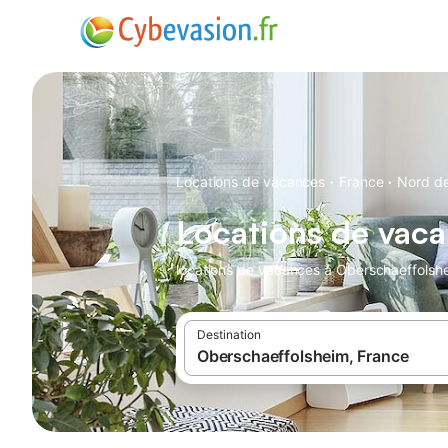
·
·
Locations de vacances
France
Nord de
Locations de vac
locations de vacances à Oberschaeffolshe
Destination