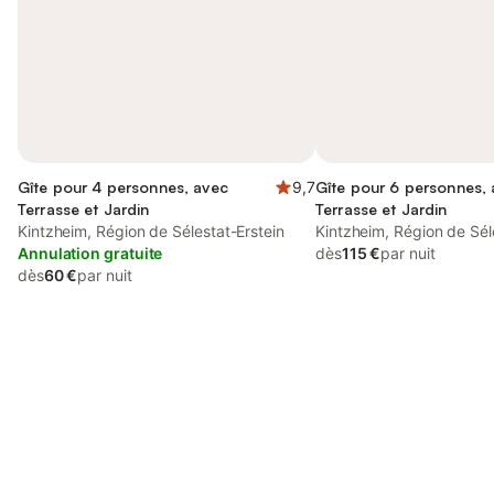
Gîte pour 4 personnes, avec
9,7
Gîte pour 6 personnes,
Terrasse et Jardin
Terrasse et Jardin
Kintzheim, Région de Sélestat-Erstein
Kintzheim, Région de Sél
Annulation gratuite
dès
115 €
par nuit
dès
60 €
par nuit
Connectez-vous et économisez
Se connecter
jusqu'à 10% sur nos logements.