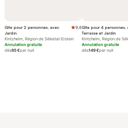
Gîte pour 2 personnes, avec
9,6
Gîte pour 4 personnes,
Jardin
Terrasse et Jardin
Kintzheim, Région de Sélestat-Erstein
Kintzheim, Région de Sél
Annulation gratuite
Annulation gratuite
dès
95 €
par nuit
dès
149 €
par nuit
Connectez-vous et économisez
Se connecter
jusqu'à 10% sur nos logements.