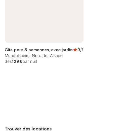
Gîte pour 8 personnes, avec jardin
9,7
Mundolsheim, Nord de l'Alsace
dès
129 €
par nuit
Connectez-vous et économisez
Se connecter
jusqu'à 10% sur nos logements.
Trouver des locations