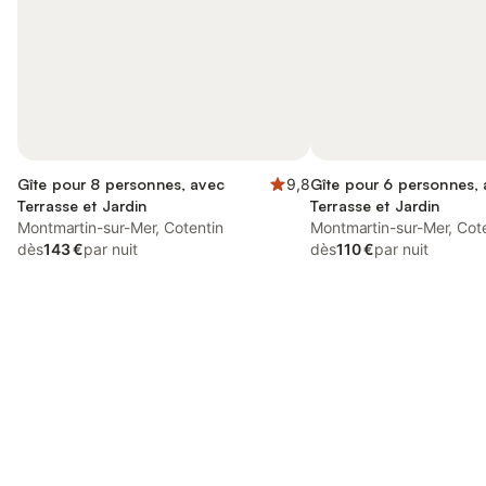
Gîte pour 8 personnes, avec
9,8
Gîte pour 6 personnes,
Terrasse et Jardin
Terrasse et Jardin
Montmartin-sur-Mer, Cotentin
Montmartin-sur-Mer, Cot
dès
143 €
par nuit
dès
110 €
par nuit
Connectez-vous et économisez
Se connecter
jusqu'à 10% sur nos logements.