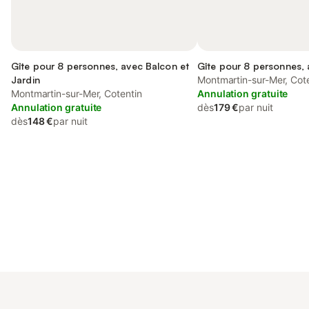
Gîte pour 8 personnes, avec Balcon et
Gîte pour 8 personnes, 
Jardin
Montmartin-sur-Mer, Cot
Montmartin-sur-Mer, Cotentin
Annulation gratuite
Annulation gratuite
dès
179 €
par nuit
dès
148 €
par nuit
Connectez-vous et économisez
Se connecter
jusqu'à 10% sur nos logements.