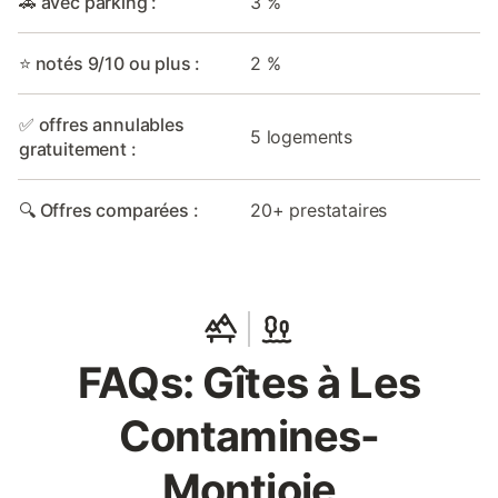
🚗 avec parking :
3 %
⭐ notés 9/10 ou plus :
2 %
✅ offres annulables
5 logements
gratuitement :
🔍 Offres comparées :
20+ prestataires
FAQs: Gîtes à Les
Contamines-
Montjoie