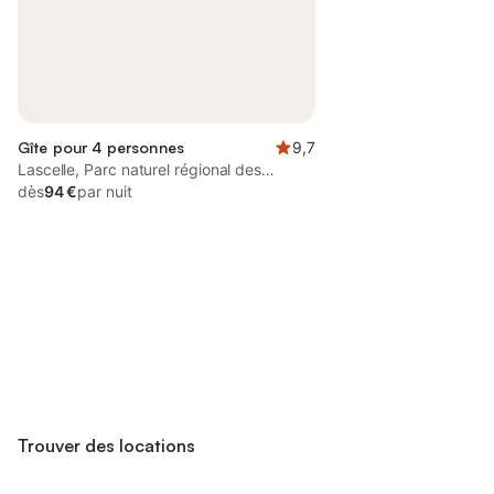
Gîte pour 4 personnes
9,7
Lascelle, Parc naturel régional des
Volcans d'Auvergne
dès
94 €
par nuit
Connectez-vous et économisez
Se connecter
jusqu'à 10% sur nos logements.
Trouver des locations