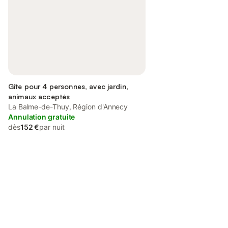
Gîte pour 4 personnes, avec jardin,
animaux acceptés
La Balme-de-Thuy, Région d'Annecy
Annulation gratuite
dès
152 €
par nuit
Connectez-vous et économisez
Se connecter
jusqu'à 10% sur nos logements.