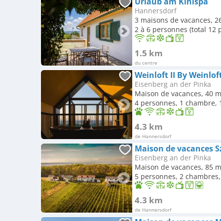
Urlaub am Kinispa
Hannersdorf
3 maisons de vacances, 2
2 à 6 personnes (total 12
1.5 km
du centre
Weinloft II By Weinlof
Eisenberg an der Pinka
Maison de vacances, 40 m
4 personnes, 1 chambre, 1
4.3 km
de Hannersdorf
Maison de vacances Sz
Eisenberg an der Pinka
Maison de vacances, 85 m
5 personnes, 2 chambres, 
4.3 km
de Hannersdorf