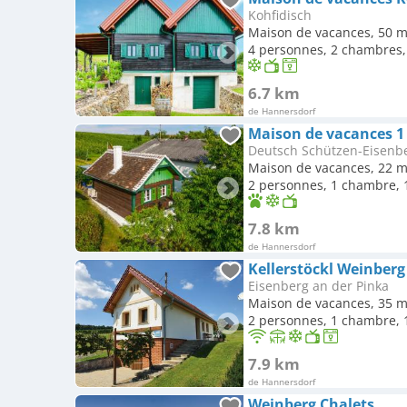
Kohfidisch
Maison de vacances, 50 m
4 personnes, 2 chambres, 
6.7 km
de Hannersdorf
Maison de vacances 1
Deutsch Schützen-Eisenb
Maison de vacances, 22 m
2 personnes, 1 chambre, 1
7.8 km
de Hannersdorf
Kellerstöckl Weinberg
Eisenberg an der Pinka
Maison de vacances, 35 m
2 personnes, 1 chambre, 1
7.9 km
de Hannersdorf
Weinberg Chalets