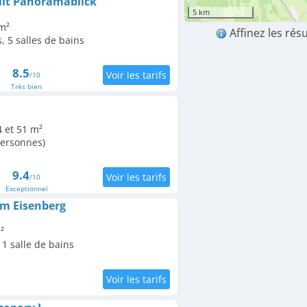
Mit Panoramablick
5 km
m²
Affinez les rés
 5 salles de bains
8.5
/10
Très bien
 et 51 m²
personnes)
9.4
/10
Exceptionnel
m Eisenberg
²
1 salle de bains