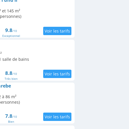
I und II
 et 145 m²
 personnes)
9.8
/10
Exceptionnel
²
 salle de bains
8.8
/10
Très bien
nrebe
2 à 86 m²
 personnes)
7.8
/10
Bien