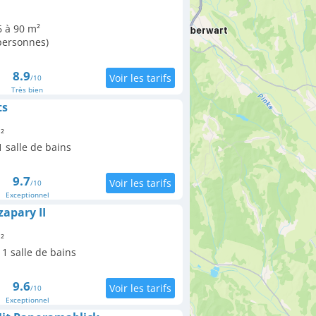
6 à 90 m²
 personnes)
8.9
/10
Très bien
ts
²
 salle de bains
9.7
/10
Exceptionnel
apary II
²
1 salle de bains
9.6
/10
Exceptionnel