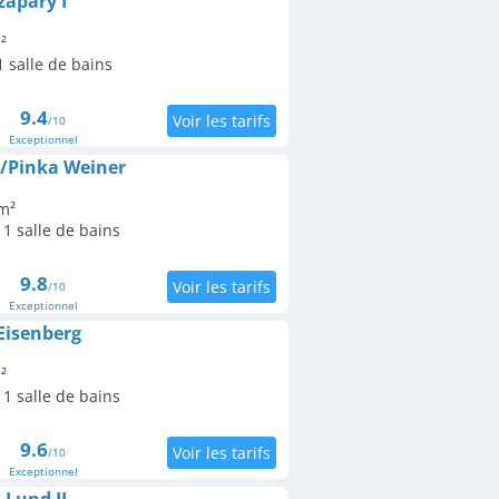
zapary I
²
 salle de bains
9.4
/10
Exceptionnel
g/Pinka Weiner
m²
1 salle de bains
9.8
/10
Exceptionnel
 Eisenberg
²
1 salle de bains
9.6
/10
Exceptionnel