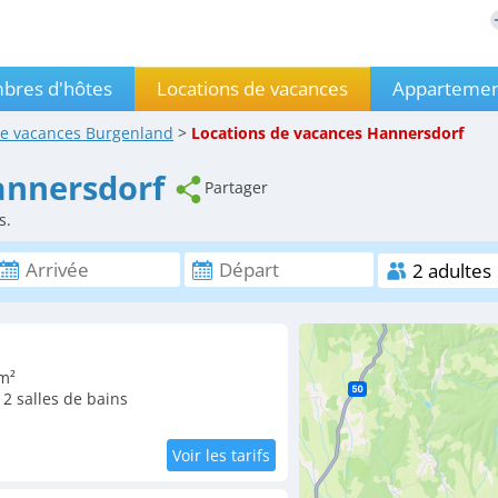
bres d'hôtes
Locations de vacances
Appartemen
de vacances
Burgenland
>
Locations de vacances
Hannersdorf
annersdorf
Partager
s.
m²
2 salles de bains