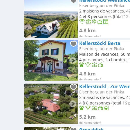
Kellerstöckl Weinblick 
Eisenberg an der Pinka
2 maisons de vacances, 47
4 et 8 personnes (total 12
4.8 km
de Hannersdorf
Kellerstöckl Berta
Eisenberg an der Pinka
Maison de vacances, 50 m
4 personnes, 1 chambre, 1
4.8 km
de Hannersdorf
Kellerstöckl - Zur Wei
Eisenberg an der Pinka
3 maisons de vacances, 4
4 à 8 personnes (total 16
5.2 km
de Hannersdorf
Grenzblick