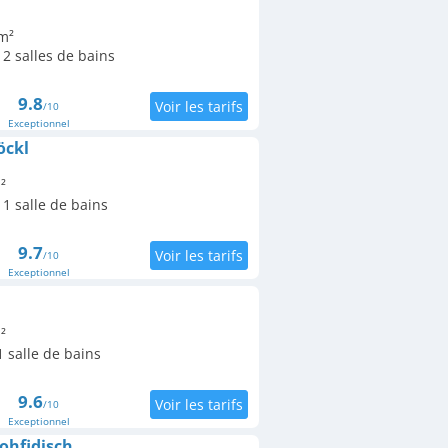
m²
2 salles de bains
9.8
/10
Exceptionnel
öckl
²
1 salle de bains
9.7
/10
Exceptionnel
²
 salle de bains
9.6
/10
Exceptionnel
ohfidisch