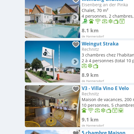
Eisenberg an der Pinka
Chalet, 70 m²
4 personnes, 2 chambres, 
8.1 km
de Hannersdorf
Weingut Straka
Rechnitz
3 chambres chez l'habitan
2 à 4 personnes (total 10
8.9 km
de Hannersdorf
V3 - Villa Vino E Velo
Rechnitz
Maison de vacances, 200 
10 personnes, 5 chambres,
9.1 km
de Hannersdorf
5 chambre Maison