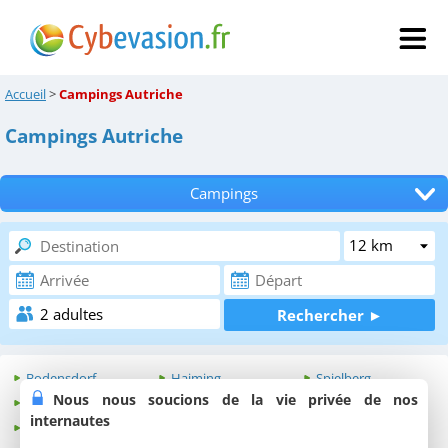
Accueil
>
Campings Autriche
Campings Autriche
Campings
Tous les hébergements
Hôtels
Chambres d'hôtes
Locations de vacances
Bodensdorf
Haiming
Spielberg
Appartements
Nous nous soucions de la vie privée de nos
Feistritz ob Bleiburg
Lutzmannsburg
Tulln
internautes
Friedersbach
Mallnitz
Walchsee