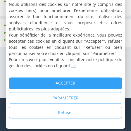
Gumpoldskirchen
Neusiedl an der
Zeltweg
Nous utilisons des cookies sur notre site (y compris des
Zaya
cookies tiers) pour améliorer l'expérience utilisateur,
assurer le bon fonctionnement du site, réaliser des
analyses d'audience et vous proposer des offres
Basse-Autriche
Haute-Autriche
Tyrol
publicitaires les plus adaptées.
Burgenland
Salzbourg
Vienne
Pour bénéficier de la meilleure expérience, vous pouvez
Carinthie
Styrie
Vorarlberg
accepter ces cookies en cliquant sur "Accepter", refuser
tous les cookies en cliquant sur "Refuser" ou bien
personnaliser votre choix en cliquant sur "Paramétrer".
Pour en savoir plus, veuillez consulter notre politique de
gestion des cookies en cliquant
ici
ACCEPTER
PARAMÉTRER
© Copyright 1998 - 2026 Cybevasion
Mentions légales
|
Confidentialité
|
CGU
|
Informations légales
|
Refuser
Système d'alerte
|
Espace propriétaire