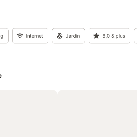
ng
Internet
Jardin
8,0
& plus
e