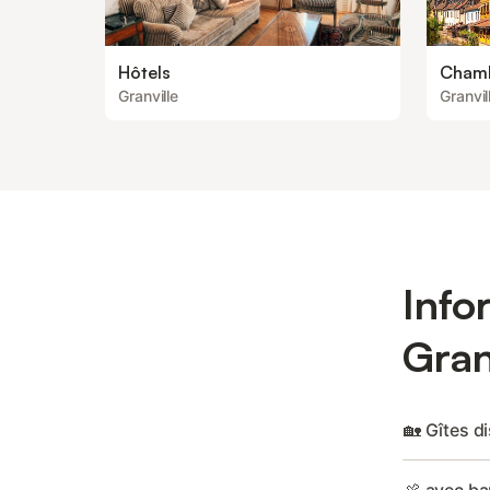
Hôtels
Chamb
Granville
Granvil
Info
Gran
🏡 Gîtes d