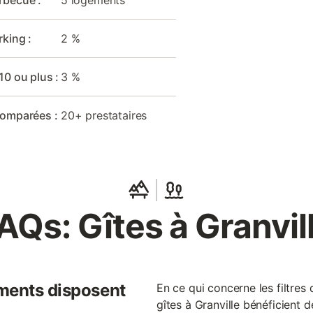
rbecue :
5 logements
rking :
2 %
10 ou plus :
3 %
comparées :
20+ prestataires
AQs: Gîtes à Granvil
ments disposent
En ce qui concerne les filtres
gîtes à Granville bénéficient 