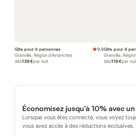
Gîte pour 6 personnes
9,9
Gîte pour 4 per
Granville, Région d'Avranches
Granville, Régio
dès
139 €
par nuit
dès
119 €
par nui
Économisez jusqu’à 10% avec u
Lorsque vous êtes connecté, vous voyez toujo
vous avez accès à des réductions exclusives.