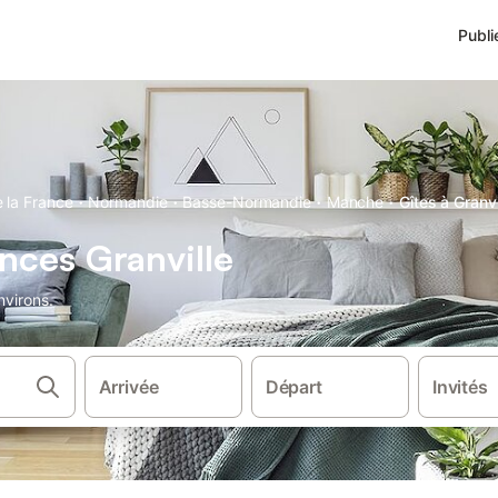
Publi
·
·
·
·
 la France
Normandie
Basse-Normandie
Manche
Gîtes à Granvi
nces Granville
nvirons.
Arrivée
Départ
Invités