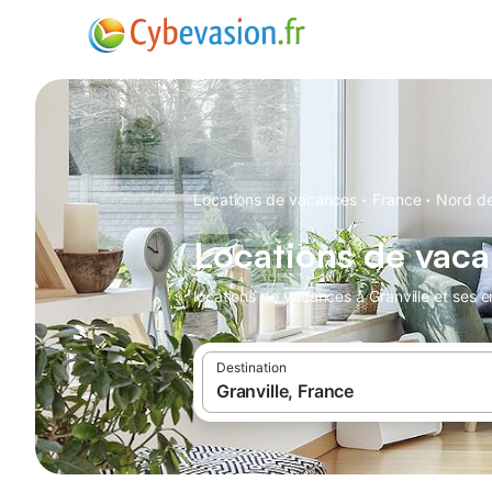
·
·
Locations de vacances
France
Nord de
Locations de vaca
locations de vacances à Granville et ses e
Destination