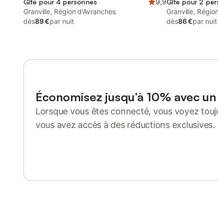
Gîte pour 4 personnes
9,9
Gîte pour 2 pe
Granville, Région d'Avranches
Granville, Régio
dès
89 €
par nuit
dès
86 €
par nuit
Économisez jusqu’à 10% avec u
Lorsque vous êtes connecté, vous voyez toujo
vous avez accès à des réductions exclusives.
Se connecter ou s'inscrire