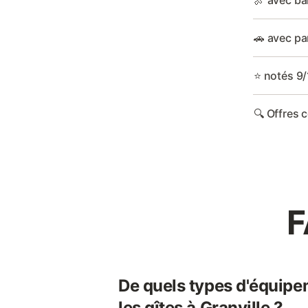
🍖 avec ba
🚗 avec pa
⭐ notés 9/
🔍 Offres 
F
De quels types d'équipe
les gîtes à Granville ?