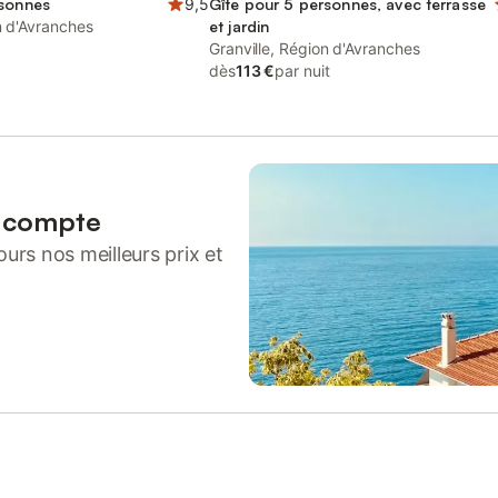
rsonnes
9,5
Gîte pour 5 personnes, avec terrasse
n d'Avranches
et jardin
Granville, Région d'Avranches
dès
113 €
par nuit
n compte
urs nos meilleurs prix et