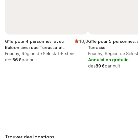
Gîte pour 4 personnes, avec
10,0
Gîte pour 5 personnes,
Balcon ainsi que Terrasse et
Terrasse
Jardin
Fouchy, Région de Sélestat-Erstein
Fouchy, Région de Sélest
dès
56 €
par nuit
Annulation gratuite
dès
89 €
par nuit
Connectez-vous et économisez
Se connecter
jusqu'à 10% sur nos logements.
Trouver des locations