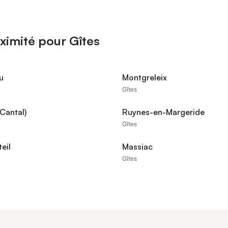
ximité pour Gîtes
u
Montgreleix
Gîtes
(Cantal)
Ruynes-en-Margeride
Gîtes
eil
Massiac
Gîtes