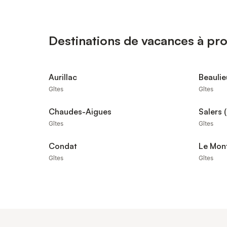
Destinations de vacances à pro
Aurillac
Beaulie
Gîtes
Gîtes
Chaudes-Aigues
Salers 
Gîtes
Gîtes
Condat
Le Mont
Gîtes
Gîtes