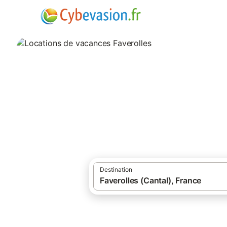
·
·
Locations de vacances
France
Sud de 
Locations de vaca
locations de vacances à Faverolles et ses 
Destination