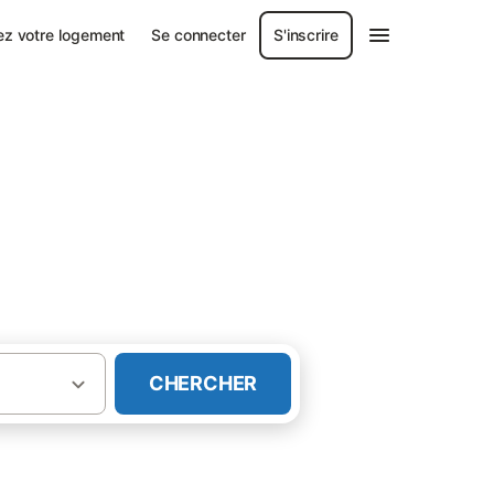
ez votre logement
Se connecter
S'inscrire
·
al
Gîtes à Faverolles (Cantal)
CHERCHER