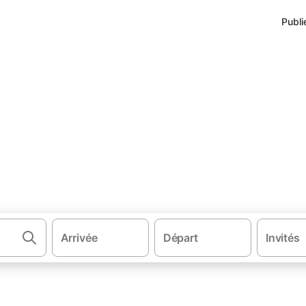
Publi
·
·
·
·
la France
Auvergne-Rhône-Alpes
Massif central
Auvergne
Cant
nces Faverolles
environs.
Arrivée
Départ
Invités