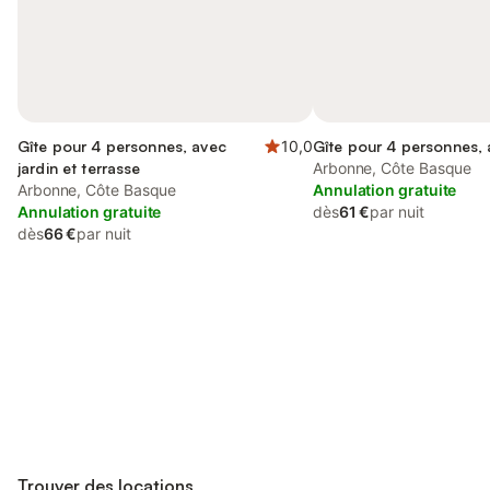
Gîte pour 4 personnes, avec
10,0
Gîte pour 4 personnes, 
jardin et terrasse
Arbonne, Côte Basque
Arbonne, Côte Basque
Annulation gratuite
Annulation gratuite
dès
61 €
par nuit
dès
66 €
par nuit
Connectez-vous et économisez
Se connecter
jusqu'à 10% sur nos logements.
Trouver des locations