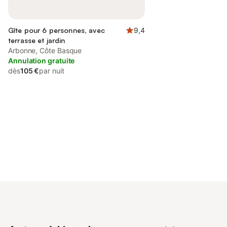
Gîte pour 6 personnes, avec
9,4
terrasse et jardin
Arbonne, Côte Basque
Annulation gratuite
dès
105 €
par nuit
Connectez-vous et économisez
Se connecter
jusqu'à 10% sur nos logements.