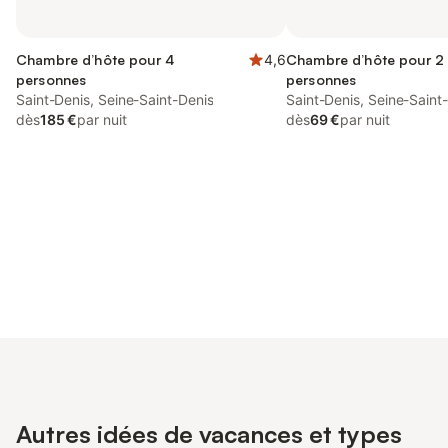
Chambre d’hôte pour 4
4,6
Chambre d’hôte pour 2
personnes
personnes
Saint-Denis, Seine-Saint-Denis
Saint-Denis, Seine-Saint
dès
185 €
par nuit
dès
69 €
par nuit
Connectez-vous et économisez
Se connecter
jusqu'à 10% sur nos logements.
Autres idées de vacances et types