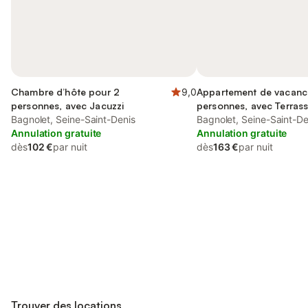
Chambre d’hôte pour 2
9,0
Appartement de vacanc
personnes, avec Jacuzzi
personnes, avec Terrass
Bagnolet, Seine-Saint-Denis
Bagnolet, Seine-Saint-De
Annulation gratuite
Annulation gratuite
dès
102 €
par nuit
dès
163 €
par nuit
Connectez-vous et économisez
Se connecter
jusqu'à 10% sur nos logements.
Trouver des locations