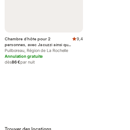
Chambre d’hôte pour 2
9,4
personnes, avec Jacuzzi ainsi que
Terrasse et Jardin
Puilboreau, Région de La Rochelle
Annulation gratuite
dès
86 €
par nuit
Connectez-vous et économisez
Se connecter
jusqu'à 10% sur nos logements.
Trouver des locations