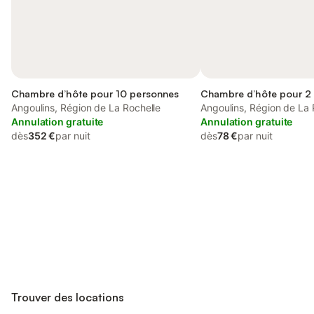
Chambre d’hôte pour 10 personnes
Chambre d’hôte pour 2
Angoulins, Région de La Rochelle
Angoulins, Région de La 
Annulation gratuite
Annulation gratuite
dès
352 €
par nuit
dès
78 €
par nuit
Connectez-vous et économisez
Se connecter
jusqu'à 10% sur nos logements.
Trouver des locations