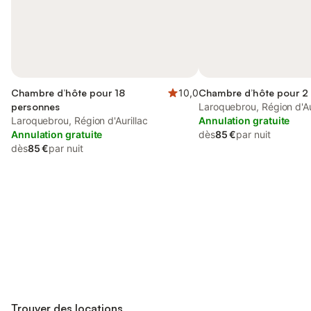
Chambre d’hôte pour 18
10,0
Chambre d’hôte pour 2
personnes
Laroquebrou, Région d'Au
Laroquebrou, Région d'Aurillac
Annulation gratuite
Annulation gratuite
dès
85 €
par nuit
dès
85 €
par nuit
Connectez-vous et économisez
Se connecter
jusqu'à 10% sur nos logements.
Trouver des locations