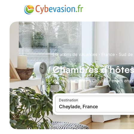
·
·
Locations de vacances
France
Sud de 
Chambres d'hôtes
chambres d'hôtes à Cheylade et ses envir
Destination