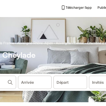
Télécharger l’app
Publi
·
·
·
·
la France
Auvergne-Rhône-Alpes
Auvergne
Cantal
Chambre d’h
 Cheylade
ons.
Arrivée
Départ
Invités