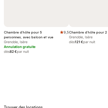
Chambre d’hôte pour 5
9,5
Chambre d’hôte pour 2
personnes, avec balcon et vue
Grenoble, Isère
Grenoble, Isère
dès
121 €
par nuit
Annulation gratuite
dès
82 €
par nuit
Connectez-vous et économisez
Se connecter
jusqu'à 10% sur nos logements.
Trouver des locations