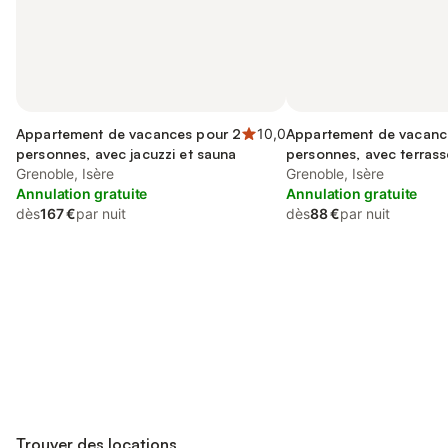
Appartement de vacances pour 2
10,0
Appartement de vacanc
personnes, avec jacuzzi et sauna
personnes, avec terrass
Grenoble, Isère
Grenoble, Isère
Annulation gratuite
Annulation gratuite
dès
167 €
par nuit
dès
88 €
par nuit
Connectez-vous et économisez
Se connecter
jusqu'à 10% sur nos logements.
Trouver des locations