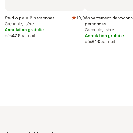
Studio pour 2 personnes
10,0
Appartement de vacanc
Grenoble, Isère
personnes
Annulation gratuite
Grenoble, Isère
dès
47 €
par nuit
Annulation gratuite
dès
61 €
par nuit
Connectez-vous et économisez
Se connecter
jusqu'à 10% sur nos logements.