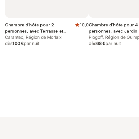
Chambre d’hôte pour 2
10,0
Chambre d’hôte pour 4
personnes, avec Terrasse et
personnes, avec Jardin
Jardin
Carantec, Région de Morlaix
Plogoff, Région de Quim
dès
100 €
par nuit
dès
68 €
par nuit
Connectez-vous et économisez
Se connecter
jusqu'à 10% sur nos logements.