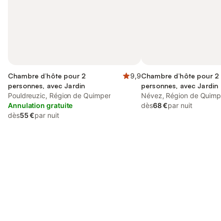
Chambre d’hôte pour 2
9,9
Chambre d’hôte pour 2
personnes, avec Jardin
personnes, avec Jardin
Pouldreuzic, Région de Quimper
Névez, Région de Quimp
Annulation gratuite
dès
68 €
par nuit
dès
55 €
par nuit
Connectez-vous et économisez
Se connecter
jusqu'à 10% sur nos logements.