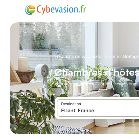
·
·
Locations de vacances
France
Bretag
Chambres d'hôtes 
chambres d'hôtes à Elliant et ses environs
Destination