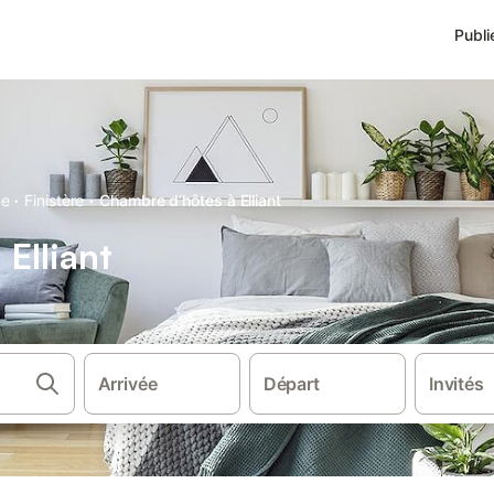
Publi
·
·
ne
Finistère
Chambre d’hôtes à Elliant
Elliant
.
Arrivée
Départ
Invités