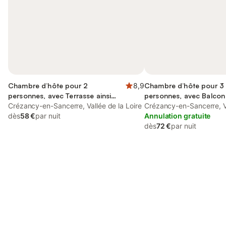
Chambre d’hôte pour 2
8,9
Chambre d’hôte pour 3
personnes, avec Terrasse ainsi
personnes, avec Balcon 
que Jardin et Vue
Crézancy-en-Sancerre, Vallée de la Loire
Terrasse et Vue
Crézancy-en-Sancerre, Va
dès
58 €
par nuit
Annulation gratuite
dès
72 €
par nuit
Connectez-vous et économisez
Se connecter
jusqu'à 10% sur nos logements.