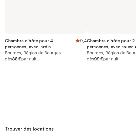
Chambre d’hôte pour 4
9,4
Chambre d’hôte pour 2
personnes, avec jardin
personnes, avec sauna e
Bourges, Région de Bourges
ainsi que piscine et jard
Bourges, Région de Bou
dès
88 €
par nuit
dès
99 €
par nuit
Connectez-vous et économisez
Se connecter
jusqu'à 10% sur nos logements.
Trouver des locations