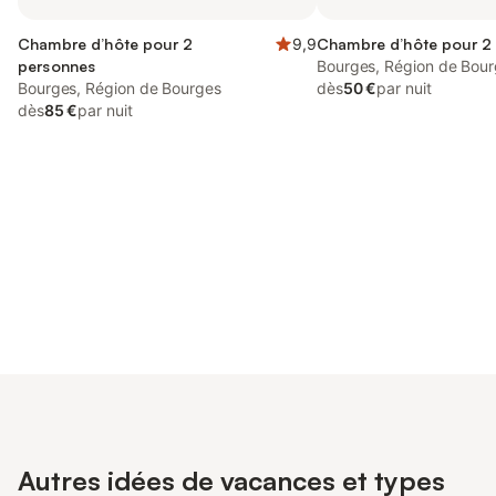
Chambre d’hôte pour 2
9,9
Chambre d’hôte pour 2
personnes
Bourges, Région de Bou
Bourges, Région de Bourges
dès
50 €
par nuit
dès
85 €
par nuit
Connectez-vous et économisez
Se connecter
jusqu'à 10% sur nos logements.
Autres idées de vacances et types