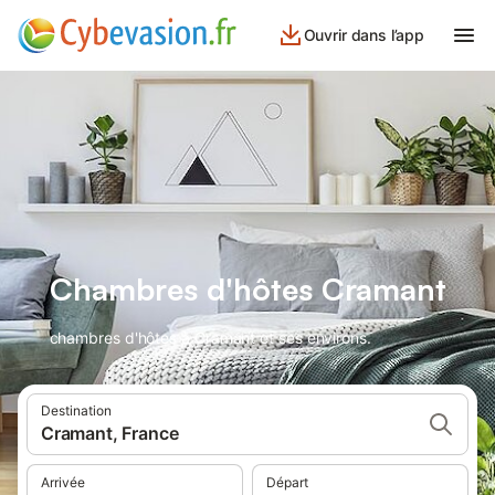
Ouvrir dans l’app
Chambres d'hôtes Cramant
chambres d'hôtes à Cramant et ses environs.
Destination
Cramant, France
Arrivée
Départ