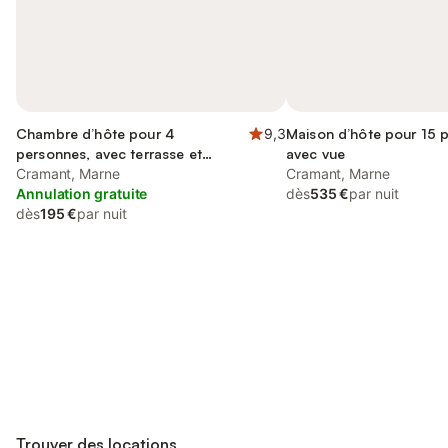
Chambre d’hôte pour 4
9,3
Maison d’hôte pour 15 
personnes, avec terrasse et
avec vue
jacuzzi
Cramant, Marne
Cramant, Marne
Annulation gratuite
dès
535 €
par nuit
dès
195 €
par nuit
Connectez-vous et économisez
Se connecter
jusqu'à 10% sur nos logements.
Trouver des locations