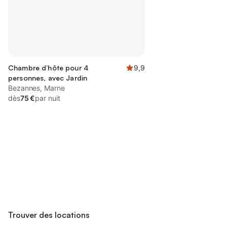
Chambre d’hôte pour 4
9,9
personnes, avec Jardin
Bezannes, Marne
dès
75 €
par nuit
Connectez-vous et économisez
Se connecter
jusqu'à 10% sur nos logements.
Trouver des locations