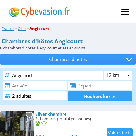
France
>
Oise
>
Angicourt
Chambres d'hôtes Angicourt
8
chambres d'hôtes à Angicourt et ses environs.
Chambres d'hôtes
Tous les hébergements
Hôtels
Locations de vacances
Appartements
Silver chambre
3 chambres (total 4 personnes)
Campings