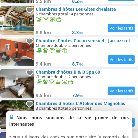
5.5 km
8.2
/10
Chambres d'hôtes Les Gîtes d'Halatte
5 chambres (total 14 personnes)
8.8 km
8.3
/10
Chambre d'hôtes Cocon sensuel - Jaccuzzi et petit déjeuner - Proche Chantilly et Beauvais
Chambre double, 2 personnes
9.4 km
8.7
/10
Chambre d'hôtes B & B Spa 60
Chambre double, 2 personnes
9.5 km
7.9
/10
Chambres d'hôtes L'Atelier des Magnolias
3 chambres (total 6 personnes)
Nous nous soucions de la vie privée de nos
internautes
9.7 km
9.8
/10
Chambre d'hôtes Suite Le Spa'Tio
Nous utilisons des cookies sur notre site (y compris des