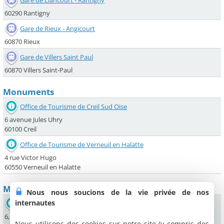
60290 Rantigny
Gare de Rieux - Angicourt
60870 Rieux
Gare de Villers Saint Paul
60870 Villers Saint-Paul
Monuments
Office de Tourisme de Creil Sud Oise
6 avenue Jules Uhry
60100 Creil
Office de Tourisme de Verneuil en Halatte
4 rue Victor Hugo
60550 Verneuil en Halatte
Musées
Nous nous soucions de la vie privée de nos
internautes
Maison Gallé-Juillet
6, allée du Musée
Nous utilisons des cookies sur notre site (y compris des