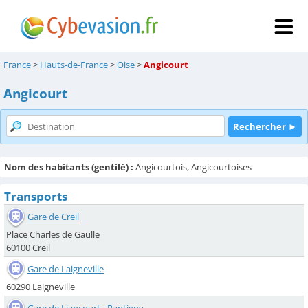
France
>
Hauts-de-France
>
Oise
>
Angicourt
Angicourt
Nom des habitants (gentilé) :
Angicourtois, Angicourtoises
Transports
Gare de Creil
Place Charles de Gaulle
60100 Creil
Gare de Laigneville
60290 Laigneville
Gare de Liancourt - Rantigny